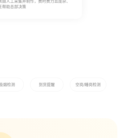
表由人工采集并制作，费时费力且庞杂、
正帮助总部决策
吸烟检测
到货提醒
空岗/睡岗检测