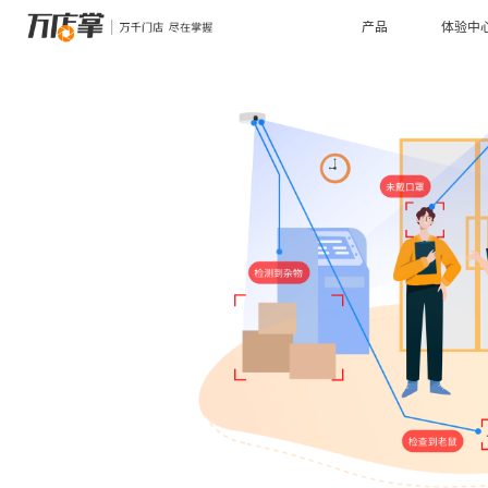
产品
体验中
管理
场景
智能巡店
连锁管理
远程协
数据赋
多种巡店方式助力门店标准化落地
数字化方案助力连锁企业管理升级
多部门
全面解
行业
AI识别检测
Al培训
标准化、重复性工作效率数字化倍增
智能 A
服装鞋帽
餐饮行
优化陈列布局，规范收银，优化营销漏斗
5S标准
电子名片
电子合
高效传递产品、企业信息，统一形象管理
一站式
连锁药店
家居行
传统经营管理模式向精细化运营升级
线上引
云值守
轻松实现门店24小时营业
购物中心
母婴行
数据
深度分析商场客流，把握活动效果，优化租金方案
标杆门
客流统计
商业BI
深度分析门店经营数据，指导客流增量
释放数
硬件