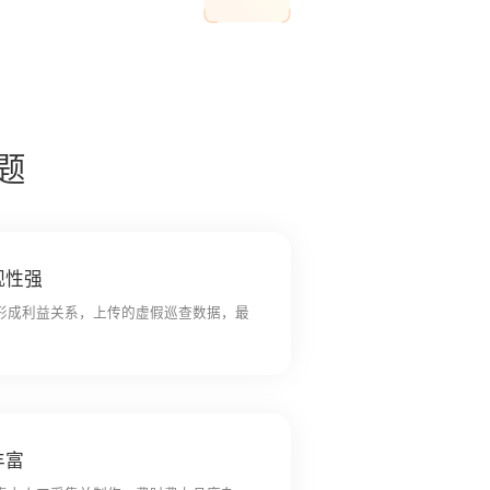
摄像机
题
观性强
形成利益关系，上传的虚假巡查数据，最
丰富