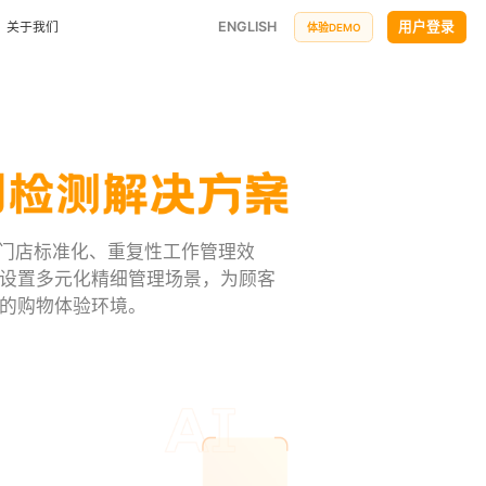
ENGLISH
用户登录
关于我们
体验DEMO
公司简介
小鸟探店
企业文化
万店掌神秘顾客探店平台，企业巡店派单新模式
联系方式
筹建管理
合作与生态
搭建标准开店流程，缩短门店筹建周期
快消行业
牌竞争力
降低内耗，优化加盟商标准化管理
AI巡店机器人
服务政策
升门店标准化、重复性工作管理效
全场景24小时自动门店巡检
设置多元化精细管理场景，为顾客
汽车服务
岗位招聘
低损耗
透明车间、自动化检测、掌上工单打造智慧车间
的购物体验环境。
申请使用