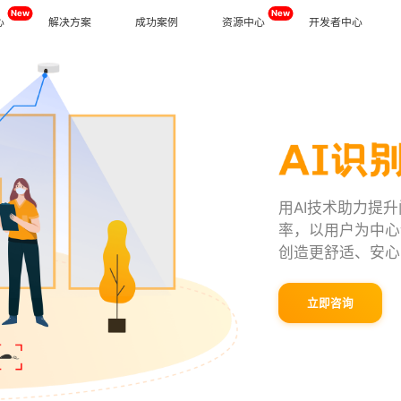
New
New
心
解决方案
成功案例
资源中心
开发者中心
下载
开放平台
同
能
视频追溯
智慧门店
公司新闻
、多场景高效协同办公
读门店数据，发现营销密码
生产/服务全流程追溯，过程透明化
科技赋能重构人货场，提升消费体验
行业干货
AI能力
产品问答
I培训，个性化定制员工激励与成长体系
轻松一键，智能识别图片
业
美容养生
化管理落地，打造明厨亮灶就餐体验
个性化员工商学院助力员工成长，提升品
同
广告信发
New
服务支持
用AI技术助力提
数字化、智能化的合同管理解决方案
营造门店统一氛围，塑造品牌形象
率，以用户为中心
业
生鲜水果
New
企业文档
流，无界购物，打造数字化家居生态
商品生产全流程溯源，优化库存管控，降
创造更舒适、安心
业
智慧工厂
店快速复制，增强品牌内在竞争力
AI赋能传统车间，增强企业市场竞争力
立即咨询
据力量，有效辅助企业决策