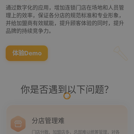
公司新闻
开放平台
联系我们
通过数字化的应用，增加连锁门店在场地和人员管
小鸟探店
餐饮行业
理上的效率，保证各分店的规范标准和专业形象，
行业干货
公司简介
并给加盟商有效赋能，提升顾客体验的同时，提升
AI识别检测
快消行业
品牌的持续竞争力。
产品问答
企业文化
AI培训
连锁药店
服务支持
New
联系方式
体验Demo
AI能力
家居行业
企业文档
New
合作与生态
筹建管理
汽车服务
服务政策
电子名片
购物中心
你是否遇到以下问题？
岗位招聘
电子合同
美容养生
申请使用
硬件
生鲜行业
分店管理难
AI巡店机器人
母婴行业
门店分散、加盟店多，总部难以统筹管理，对各