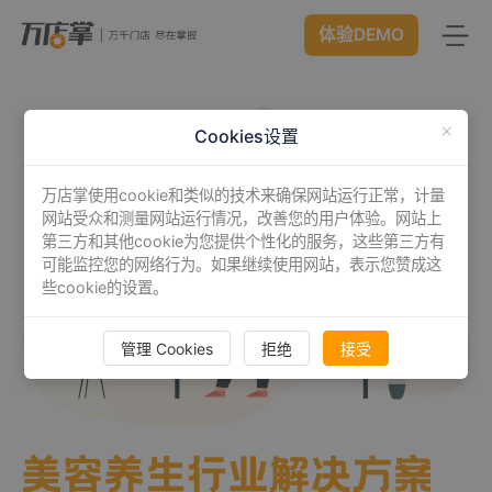
体验DEMO
首页
Cookies设置
产品
万店掌使用cookie和类似的技术来确保网站运行正常，计量
智能巡店
体验中心
New
网站受众和测量网站运行情况，改善您的用户体验。网站上
第三方和其他cookie为您提供个性化的服务，这些第三方有
可能监控您的网络行为。如果继续使用网站，表示您赞成这
客流统计
解决方案
些cookie的设置。
商业BI
连锁管理
成功案例
管理 Cookies
拒绝
接受
远程协同
数据赋能
资源中心
New
视频追溯
智慧门店
下载
开发者中心
广告信发
服装行业