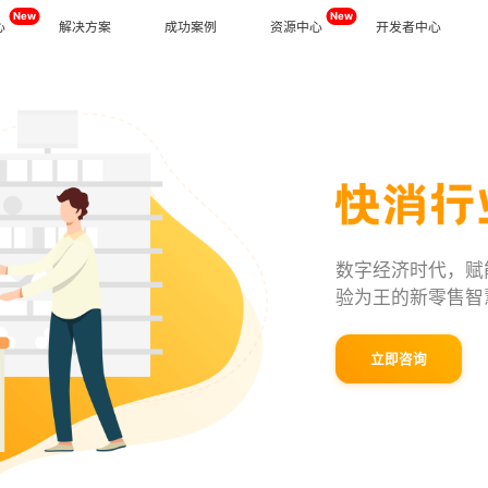
New
New
心
解决方案
成功案例
资源中心
开发者中心
下载
开放平台
同
能
视频追溯
智慧门店
公司新闻
、多场景高效协同办公
读门店数据，发现营销密码
生产/服务全流程追溯，过程透明化
科技赋能重构人货场，提升消费体验
行业干货
AI能力
产品问答
I培训，个性化定制员工激励与成长体系
轻松一键，智能识别图片
业
美容养生
化管理落地，打造明厨亮灶就餐体验
个性化员工商学院助力员工成长，提升品
同
广告信发
New
服务支持
数字化、智能化的合同管理解决方案
营造门店统一氛围，塑造品牌形象
数字经济时代，赋
业
生鲜水果
New
企业文档
验为王的新零售智
流，无界购物，打造数字化家居生态
商品生产全流程溯源，优化库存管控，降
业
智慧工厂
立即咨询
店快速复制，增强品牌内在竞争力
AI赋能传统车间，增强企业市场竞争力
据力量，有效辅助企业决策