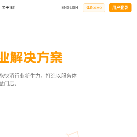
ENGLISH
用户登录
关于我们
体验DEMO
公司简介
小鸟探店
企业文化
万店掌神秘顾客探店平台，企业巡店派单新模式
联系方式
筹建管理
合作与生态
搭建标准开店流程，缩短门店筹建周期
快消行业
牌竞争力
降低内耗，优化加盟商标准化管理
AI巡店机器人
服务政策
全场景24小时自动门店巡检
能快消行业新生力，打造以服务体
汽车服务
岗位招聘
慧门店。
低损耗
透明车间、自动化检测、掌上工单打造智慧车间
申请使用