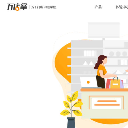
产品
体验中
管理
场景
智能巡店
连锁管理
远程协
数据赋
多种巡店方式助力门店标准化落地
数字化方案助力连锁企业管理升级
多部门
全面解
行业
AI识别检测
Al培训
标准化、重复性工作效率数字化倍增
智能 A
服装鞋帽
餐饮行
优化陈列布局，规范收银，优化营销漏斗
5S标准
电子名片
电子合
高效传递产品、企业信息，统一形象管理
一站式
连锁药店
家居行
传统经营管理模式向精细化运营升级
线上引
云值守
轻松实现门店24小时营业
购物中心
母婴行
数据
深度分析商场客流，把握活动效果，优化租金方案
标杆门
客流统计
商业BI
深度分析门店经营数据，指导客流增量
释放数
硬件