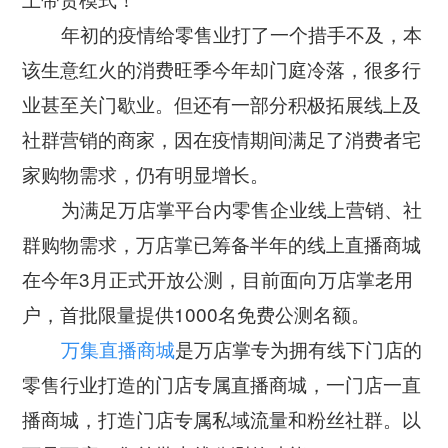
公司新闻
开放平台
联系我们
年初的疫情给零售业打了一个措手不及，本
广告信发
餐饮行业
行业干货
该生意红火的消费旺季今年却门庭冷落，很多行
公司简介
小鸟探店
快消行业
业甚至关门歇业。但还有一部分积极拓展线上及
产品问答
企业文化
AI识别检测
社群营销的商家，因在疫情期间满足了消费者宅
连锁药店
服务支持
New
联系方式
家购物需求，仍有明显增长。
掌上学院
家居行业
企业文档
New
为满足万店掌平台内零售企业线上营销、社
合作与生态
开店流程
汽车服务
群购物需求，万店掌已筹备半年的线上直播商城
服务政策
电子名片
在今年3月正式开放公测，目前面向万店掌老用
购物中心
岗位招聘
户，首批限量提供1000名免费公测名额。
电子合同
美容养生
万集直播商城
是万店掌专为拥有线下门店的
申请使用
生鲜行业
零售行业打造的门店专属直播商城，一门店一直
播商城，打造门店专属私域流量和粉丝社群。以
母婴行业