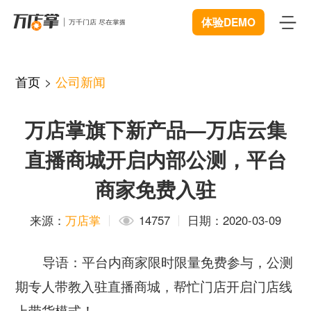
体验DEMO
首页
首页
>
公司新闻
产品
万店掌旗下新产品—万店云集
智能巡店
体验中心
New
直播商城开启内部公测，平台
客流统计
解决方案
商家免费入驻
商业BI
连锁管理
成功案例
来源：
万店掌
14757
日期：2020-03-09
远程协同
数据赋能
资源中心
New
导语：平台内商家限时限量免费参与，公测
视频追溯
智慧门店
下载
期专人带教入驻直播商城，帮忙门店开启门店线
开发者中心
微信商城
上带货模式！
服装行业