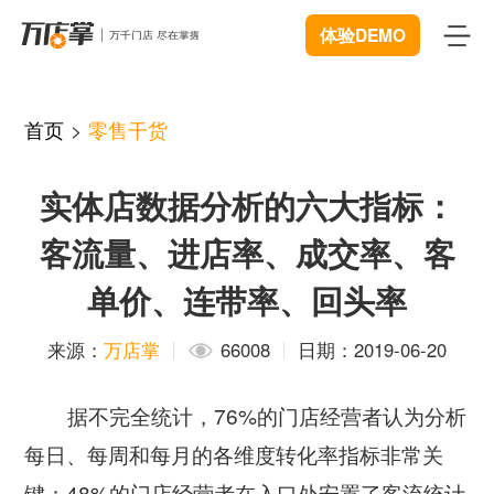
体验DEMO
首页
首页
>
零售干货
产品
实体店数据分析的六大指标：
智能巡店
体验中心
New
客流量、进店率、成交率、客
客流统计
解决方案
单价、连带率、回头率
商业BI
连锁管理
成功案例
来源：
万店掌
66008
日期：2019-06-20
远程协同
数据赋能
资源中心
New
据不完全统计，76%的门店经营者认为分析
视频追溯
智慧门店
下载
每日、每周和每月的各维度转化率指标非常关
开发者中心
微信商城
键；48%的门店经营者在入口处安置了客流统计
服装行业