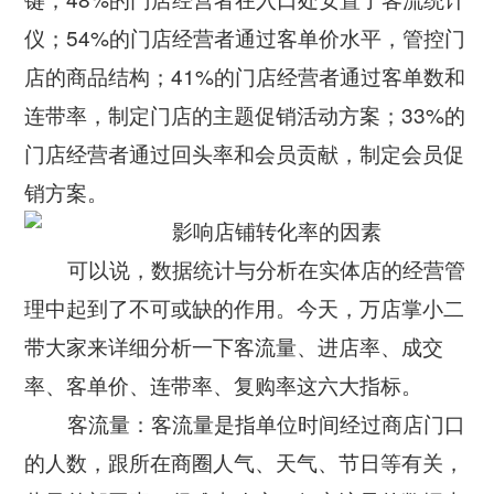
公司新闻
开放平台
联系我们
仪；54%的门店经营者通过客单价水平，管控门
广告信发
餐饮行业
行业干货
店的商品结构；41%的门店经营者通过客单数和
公司简介
小鸟探店
快消行业
连带率，制定门店的主题促销活动方案；33%的
产品问答
企业文化
AI识别检测
门店经营者通过回头率和会员贡献，制定会员促
连锁药店
服务支持
New
联系方式
销方案。
掌上学院
家居行业
企业文档
New
合作与生态
开店流程
汽车服务
可以说，数据统计与分析在实体店的经营管
服务政策
电子名片
理中起到了不可或缺的作用。今天，万店掌小二
购物中心
岗位招聘
带大家来详细分析一下客流量、进店率、成交
电子合同
美容养生
率、客单价、连带率、复购率这六大指标。
申请使用
生鲜行业
客流量：客流量是指单位时间经过商店门口
的人数，跟所在商圈人气、天气、节日等有关，
母婴行业