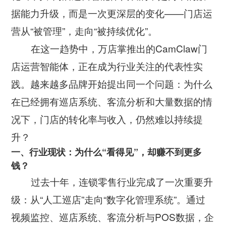
公司新闻
开放平台
联系我们
据能力升级，而是一次更深层的变化——门店运
广告信发
餐饮行业
行业干货
营从“被管理”，走向“被持续优化”。
公司简介
小鸟探店
快消行业
在这一趋势中，万店掌推出的CamClaw门
产品问答
企业文化
店运营智能体，正在成为行业关注的代表性实
AI识别检测
连锁药店
服务支持
New
联系方式
践。越来越多品牌开始提出同一个问题：为什么
掌上学院
家居行业
在已经拥有巡店系统、客流分析和大量数据的情
企业文档
New
合作与生态
开店流程
况下，门店的转化率与收入，仍然难以持续提
汽车服务
服务政策
升？
电子名片
购物中心
一、行业现状：为什么“看得见”，却赚不到更多
岗位招聘
电子合同
钱？
美容养生
申请使用
过去十年，连锁零售行业完成了一次重要升
生鲜行业
级：从“人工巡店”走向“数字化管理系统”。通过
视频监控、巡店系统、客流分析与POS数据，企
母婴行业