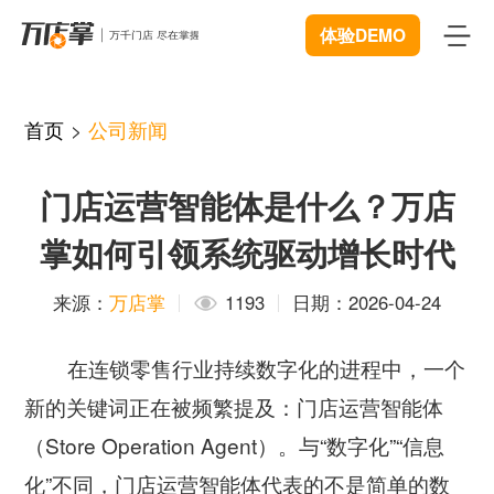
体验DEMO
首页
首页
>
公司新闻
产品
门店运营智能体是什么？万店
智能巡店
体验中心
New
掌如何引领系统驱动增长时代
客流统计
解决方案
来源：
万店掌
1193
日期：2026-04-24
商业BI
连锁管理
成功案例
在连锁零售行业持续数字化的进程中，一个
远程协同
数据赋能
资源中心
New
新的关键词正在被频繁提及：门店运营智能体
视频追溯
智慧门店
（Store Operation Agent）。与“数字化”“信息
下载
开发者中心
微信商城
化”不同，门店运营智能体代表的不是简单的数
服装行业