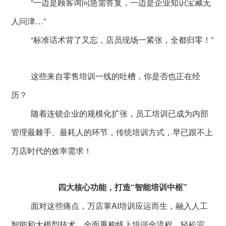
“一边是顾客询问急需答复，一边是企业知识宝藏无
公司新闻
开放平台
联系我们
广告信发
人问津…”
餐饮行业
行业干货
公司简介
“标准话术背了又忘，店员现场一紧张，全都归零！”
小鸟探店
快消行业
产品问答
企业文化
AI识别检测
连锁药店
这些来自零售培训一线的吐槽，你是否也正在经
服务支持
New
联系方式
掌上学院
历？
家居行业
企业文档
New
合作与生态
随着连锁企业的规模化扩张，员工培训已成为内部
开店流程
汽车服务
服务政策
管理最棘手、最耗人的环节，传统培训方式，早已跟不上
电子名片
购物中心
万店时代的效率需求！
岗位招聘
电子合同
美容养生
申请使用
四大核心功能，打造“智能培训中枢”
生鲜行业
面对这些痛点，万店掌AI培训应运而生，融入人工
母婴行业
智能和大模型技术，全面重构线上培训全流程，轻松完