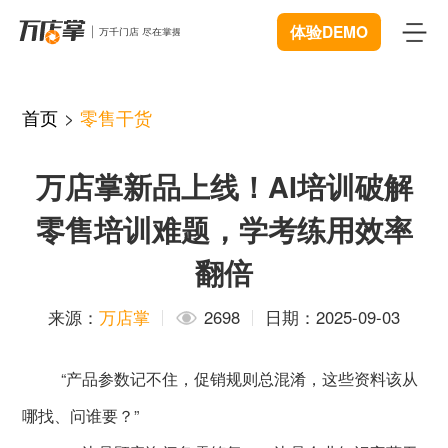
体验DEMO
首页
首页
>
零售干货
产品
万店掌新品上线！AI培训破解
智能巡店
体验中心
New
零售培训难题，学考练用效率
客流统计
解决方案
翻倍
商业BI
连锁管理
成功案例
来源：
万店掌
2698
日期：2025-09-03
远程协同
数据赋能
资源中心
New
“产品参数记不住，促销规则总混淆，这些资料该从
视频追溯
智慧门店
下载
开发者中心
哪找、问谁要？”
微信商城
服装行业