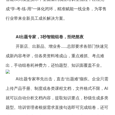
智慧工厂
成“学-考-练-用”一体化闭环，精准赋能一线业务，为零售
行业带来全新员工成长解决方案。
AI出题专家，3秒智能组卷，拒绝熬夜
开新店、出新品、增业务......总部要求各部门快速完
成新内容考评，但各类资料堆成山，重点难抓、考点难
出，手动组卷耗神费力，还怕题型、知识面覆盖不全。
AI出题专家率先出击，直击“出题难”痼疾。企业只需
上传产品手册、制度或各类课程文档，文件格式不限，AI
就可以自动分析文档内容，提取知识要点，秒级生成多类
题型。培训管理者根据需求直接勾选即可完成组卷，还可