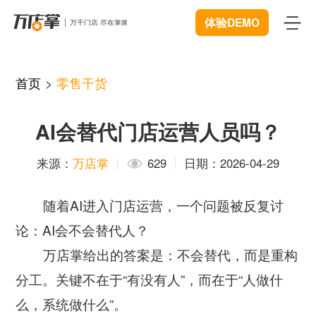
体验DEMO
首页
首页
>
零售干货
产品
AI会替代门店运营人员吗？
智能巡店
体验中心
New
来源：
万店掌
629
日期：2026-04-29
客流统计
解决方案
随着AI进入门店运营，一个问题被反复讨
商业BI
连锁管理
成功案例
论：AI会不会替代人？
远程协同
数据赋能
资源中心
万店掌给出的答案是：不会替代，而是重构
New
视频追溯
分工。关键不在于“有没有人”，而在于“人做什
智慧门店
下载
开发者中心
么，系统做什么”。
微信商城
服装行业