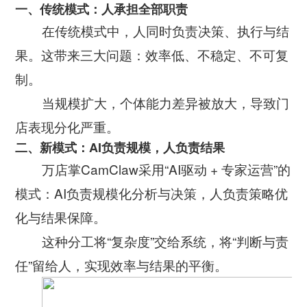
公司新闻
一、传统模式：人承担全部职责
开放平台
联系我们
广告信发
在传统模式中，人同时负责决策、执行与结
餐饮行业
行业干货
公司简介
果。这带来三大问题：效率低、不稳定、不可复
小鸟探店
快消行业
产品问答
制。
企业文化
AI识别检测
连锁药店
当规模扩大，个体能力差异被放大，导致门
服务支持
New
联系方式
掌上学院
店表现分化严重。
家居行业
企业文档
New
合作与生态
二、新模式：AI负责规模，人负责结果
开店流程
汽车服务
万店掌CamClaw采用“AI驱动 + 专家运营”的
服务政策
电子名片
模式：AI负责规模化分析与决策，人负责策略优
购物中心
岗位招聘
化与结果保障。
电子合同
美容养生
这种分工将“复杂度”交给系统，将“判断与责
申请使用
生鲜行业
任”留给人，实现效率与结果的平衡。
母婴行业