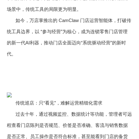
公司新闻
开放平台
联系我们
场景中，传统工具的局限更为明显。
广告信发
餐饮行业
行业干货
公司简介
如今，万店掌推出的 CamClaw 门店运营智能体，打破传
小鸟探店
快消行业
产品问答
统工具边界，以 “参与经营”为核心，成为连锁零售门店管理
企业文化
AI识别检测
的新一代AI利器，推动门店全面迈向“系统驱动经营”的新时
连锁药店
服务支持
New
联系方式
代。
掌上学院
家居行业
企业文档
New
合作与生态
开店流程
汽车服务
服务政策
电子名片
购物中心
岗位招聘
电子合同
美容养生
传统巡店：只“看见”，难解运营精细化需求
申请使用
过去十年，通过视频监控、数据统计等功能，管理者可远
生鲜行业
程查看门店陈列是否规范、价签是否准确、客流与销售数据
母婴行业
是否正常、员工操作是否符合标准，甚至能看到门店的备货