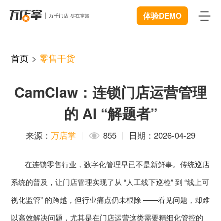
体验DEMO
首页
首页
>
零售干货
产品
CamClaw：连锁门店运营管理
智能巡店
体验中心
New
的 AI “解题者”
客流统计
解决方案
来源：
万店掌
855
日期：2026-04-29
商业BI
连锁管理
成功案例
在连锁零售行业，数字化管理早已不是新鲜事。传统巡店
远程协同
数据赋能
资源中心
New
系统的普及，让门店管理实现了从 “人工线下巡检” 到 “线上可
视频追溯
智慧门店
下载
视化监管” 的跨越，但行业痛点仍未根除 ——看见问题，却难
开发者中心
微信商城
以高效解决问题，尤其是在门店运营这类需要精细化管控的
服装行业