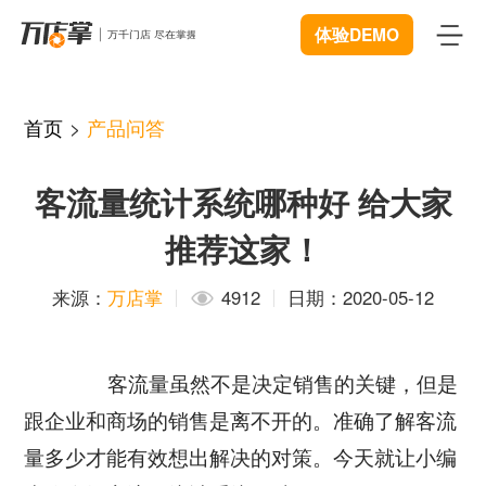
体验DEMO
首页
首页
>
产品问答
产品
客流量统计系统哪种好 给大家
智能巡店
体验中心
New
推荐这家！
客流统计
解决方案
来源：
万店掌
4912
日期：2020-05-12
商业BI
连锁管理
成功案例
远程协同
数据赋能
客流量虽然不是决定销售的关键，但是
资源中心
New
跟企业和商场的销售是离不开的。准确了解客流
视频追溯
智慧门店
下载
开发者中心
量多少才能有效想出解决的对策。今天就让小编
微信商城
服装行业