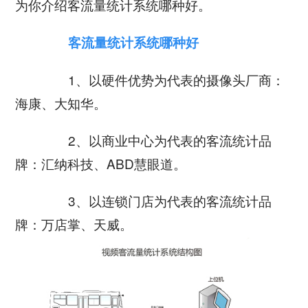
为你介绍客流量统计系统哪种好。
公司新闻
开放平台
联系我们
广告信发
餐饮行业
行业干货
客流量统计系统哪种好
公司简介
小鸟探店
快消行业
产品问答
1、以硬件优势为代表的摄像头厂商：
企业文化
AI识别检测
连锁药店
海康、大知华。
服务支持
New
联系方式
掌上学院
家居行业
企业文档
2、以商业中心为代表的客流统计品
New
合作与生态
开店流程
牌：汇纳科技、ABD慧眼道。
汽车服务
服务政策
电子名片
购物中心
3、以连锁门店为代表的客流统计品
岗位招聘
电子合同
牌：万店掌、天威。
美容养生
申请使用
生鲜行业
母婴行业