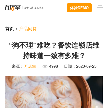
体验DEMO
首页
首页
>
产品问答
产品
“狗不理”难吃？餐饮连锁店维
智能巡店
体验中心
New
持味道一致有多难？
客流统计
解决方案
来源：
万店掌
4996
日期：2020-09-25
商业BI
连锁管理
成功案例
远程协同
数据赋能
资源中心
New
视频追溯
智慧门店
下载
开发者中心
微信商城
服装行业