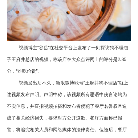
公司新闻
开放平台
联系我们
广告信发
餐饮行业
行业干货
公司简介
小鸟探店
快消行业
产品问答
企业文化
AI识别检测
连锁药店
服务支持
New
视频博主“谷岳”在社交平台上发布了一则探访狗不理包
联系方式
掌上学院
家居行业
子王府井总店的视频，称该店在大众点评网上的评分是2.85
企业文档
New
合作与生态
开店流程
分，“难吃价贵”。
汽车服务
服务政策
视频发出后不久，新浪微博账号“王府井狗不理店”就上
电子名片
购物中心
岗位招聘
述视频发布声明。声明中称，该视频所有恶语中伤言论均为
电子合同
美容养生
不实信息，并直指视频拍摄和发布者侵犯了餐厅名誉权且造
申请使用
生鲜行业
成了相关经济损失，要求对方公开道歉。餐厅方面称已报
警，将追究相关人员和网络媒体的法律责任。但随后，餐厅
母婴行业