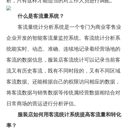
析，只有这样才能适当的对工作人员进行调配。
公司新闻
开放平台
联系我们
广告信发
餐饮行业
行业干货
什么是客流量系统？
公司简介
小鸟探店
快消行业
客流量统计分析系统是一个专门为商业零售业
产品问答
企业文化
AI识别检测
企业开发的智能客流量监控系统。客流统计分析系
连锁药店
服务支持
New
联系方式
统能实时、动态、准确、连续地记录着经营场地的
掌上学院
家居行业
企业文档
New
客流的数据信息，服装店客流统计可以记录当前客
合作与生态
开店流程
汽车服务
流又有历史客流，既有不同时段的，又有不同区域
服务政策
电子名片
购物中心
客流数据。还能根据自己的权限访问相应的数据，
岗位招聘
电子合同
将客流数据与销售数据等传统属经营数据相结合对
美容养生
申请使用
日常商场的营运进行分析评估。
生鲜行业
服装店如何用客流统计系统提高客流量和转化
母婴行业
率？