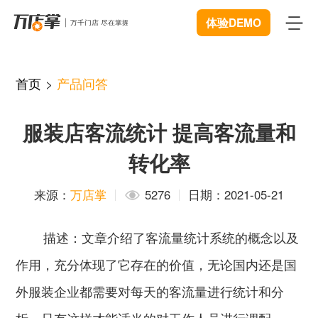
体验DEMO
首页
首页
>
产品问答
产品
服装店客流统计 提高客流量和
智能巡店
体验中心
New
转化率
客流统计
解决方案
来源：
万店掌
5276
日期：2021-05-21
商业BI
连锁管理
成功案例
描述：
文章介绍了客流量统计系统的概念以及
远程协同
数据赋能
资源中心
New
作用，充分体现了它存在的价值，无论国内还是国
视频追溯
智慧门店
下载
开发者中心
外服装企业都需要对每天的客流量进行统计和分
微信商城
服装行业