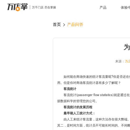
产品
体验
管理
场景
>
首页
产品问答
智能巡店
连锁管理
远程协
数据赋
多种巡店方式助力门店标准化落地
数字化方案助力连锁企业管理升级
多部门
全面解
行业
AI识别检测
掌上学
标准化、重复性工作效率数字化倍增
移动学
服装鞋帽
餐饮行
电子名片
电子合
优化陈列布局，规范收银，优化营销漏斗
5S标准
来源：
万
高效传递产品、企业信息，统一形象管理
一站式
连锁药店
家居行
数据
传统经营管理模式向精细化运营升级
线上引
如何能在商场快速的统计客流量呢?你是否还在
用。但是你对商场客流统计器有多少了解呢？
客流统计
购物中心
商业BI
母婴行
客流统计
深度分析门店经营数据，指导客流增量
深度分析商场客流，把握活动效果，优化租金方案
释放数
标杆门
客流统计(passenger flow statis
硬件
据数据科学的管理您的公司。
客流统计的发展历程
最早期人工统计方式：
海豚AI智能督导服务器
智能督导服务器
客流设
由人工来统计客流量，这种方法存在很大弊端
其二，是时间方面，统计员不可能长时间的、不间断