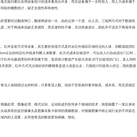
本毫无疑问要比采用设备统计的成本要高出许多，而且设备属于一次性投入，而人力成本属于
时间段的概数统计，缺乏全面性和有效性。
场所需要经过翻滚闸口，翻滚闸滚动一次，由此记录一个进、出人员。三辊闸方式对于数据统
机器，对于商场来说缺乏美观性，而且便利性不够，无法快速进出，因此并不适合于商场等场
式、红外反射方式等设备，其主要的实现方式是对从红外感应区域经过的人体，切断或阻挡红
0um左右的特定红外线来判断人体数量。此方式成本比较适中，可以在人们自由进出门口时，
于红外光极易受到外界因素干扰，使其统计数据产生较大误差;对于比较宽的门口，多人同时
技术原因，红外方式无法很好的判断顾客是进入或是出去，只能统计到是有人经过，因此数据
计算当人体踩踏过去的时候，计算客流人数。但由于安装相对要求较高、成本高、而且其稳定
了视频处理、图像处理、模式识别、运动轨迹判别等多个领域的技术，彻底颠覆了一直以来依
像头或原有的监控摄像头及图像采集卡获得的视频数据，对视频图像中静止或行走的不同姿态
区域内的人流量，从而使客流的数据更加精确、细化。