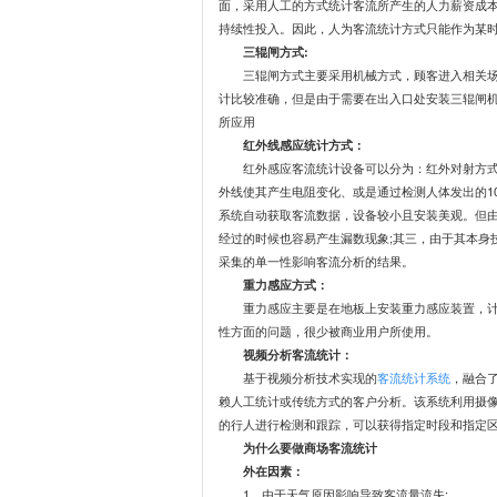
面，采用人工的方式统计客流所产生的人力薪资成
持续性投入。因此，人为客流统计方式只能作为某
三辊闸方式:
三辊闸方式主要采用机械方式，顾客进入相关
计比较准确，但是由于需要在出入口处安装三辊闸
所应用
红外线感应统计方式：
红外感应客流统计设备可以分为：红外对射方
外线使其产生电阻变化、或是通过检测人体发出的1
系统自动获取客流数据，设备较小且安装美观。但由
经过的时候也容易产生漏数现象;其三，由于其本身
采集的单一性影响客流分析的结果。
重力感应方式：
重力感应主要是在地板上安装重力感应装置，
性方面的问题，很少被商业用户所使用。
视频分析客流统计：
基于视频分析技术实现的
客流统计系统
，融合
赖人工统计或传统方式的客户分析。该系统利用摄
的行人进行检测和跟踪，可以获得指定时段和指定
为什么要做商场客流统计
外在因素：
1、由于天气原因影响导致客流量流失;