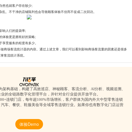
自然也就客户存在较少;
观杂乱、不干净的店铺陈列也会导致顾客体验不佳而不促成二次回访。
影响人们的提袋率;
的体验更是拥有好的策略;
于享受服务的程度有多少。
要做商场客流统计器的内容。通过上述文章，我们可以看到影响商场客流量的因素还是很多
店掌客流统计系统。
平台为架构基础，构建了高效巡店、神秘顾客、客流分析、AI分析、视频追溯、
企业的全链路数字化管理平台，并针对全行业提供开放平台。
0000+连锁门店，每年超100%市场增长，客户群体为国内外大中型零售连锁
、汽车、餐饮、鞋服美妆等全域零售连锁行业。如果你也有数字化门店运营
！
体验Demo