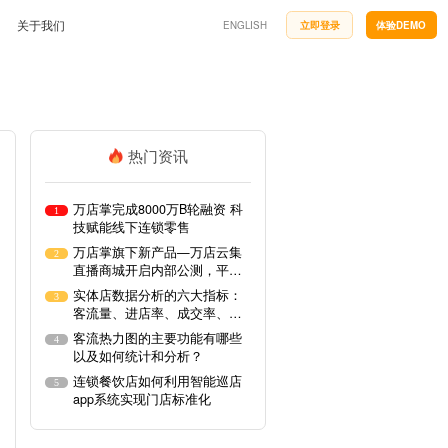
关于我们
ENGLISH
立即登录
体验DEMO
公司简介
企业文化
小鸟探店
万店掌神秘顾客探店平台，企业巡店派单新模式
联系方式
热门资讯
开店流程
合作与生态
搭建标准开店流程，缩短门店筹建周期
快消行业
服务政策
万店掌完成8000万B轮融资 科
牌竞争力
降低内耗，优化加盟商标准化管理
1
技赋能线下连锁零售
岗位招聘
汽车服务
万店掌旗下新产品—万店云集
2
低损耗
透明车间、自动化检测、掌上工单打造智慧车间
申请使用
直播商城开启内部公测，平台
商家免费入驻
实体店数据分析的六大指标：
3
客流量、进店率、成交率、客
单价、连带率、回头率
客流热力图的主要功能有哪些
4
以及如何统计和分析？
连锁餐饮店如何利用智能巡店
5
摄像机
app系统实现门店标准化