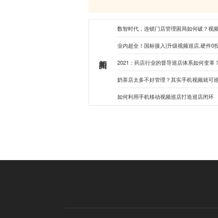
数智时代，连锁门店管理困局如何破？视
业内超全！国标接入|升级视频巡店,硬件0投
2021：药店行业的督导巡店体系如何变革
奶茶店太多不好管理？其实手机视频就可
如何利用手机移动视频巡店打造巡店闭环