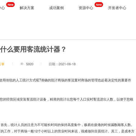
New
New
中心
解决方案
成功案例
资源中心
开发者中心
下载
开放平台
公司新闻
同
能
视频追溯
智慧门店
、多场景高效协同办公
读门店数据，发现营销密码
生产/服务全流程追溯，过程透明化
科技赋能重构人货场，提升消费体验
行业干货
为什么要用客流统计器？
院
AI能力
产品问答
习工具，个性定制员工激励与成长体系
轻松一键，智能识别图片
业
美容养生
New
服务支持
同
广告信发
化管理落地，打造明厨亮灶就餐体验
个性化员工商学院助力员工成长，提升品
店掌
5920
日期：2021-06-18
数字化、智能化的合同管理解决方案
营造门店统一氛围，塑造品牌形象
New
企业文档
业
生鲜水果
流，无界购物，打造数字化家居生态
商品生产全流程溯源，优化库存管控，降
使用传统的人工统计方式呢?准确的统计商场的客流量对商场的管理也起着决定性的重要作
业
智慧工厂
据力量，有效辅助企业决策
店快速复制，增强品牌内在竞争力
AI赋能传统车间，增强企业市场竞争力
tics)就是通过在您的经营区域安装客流统计设备，精准的统计出您每个入口实时客流进出人数，以便于您根
备
巡店机器人
AI摄像机
。首先，统计人员的注意力不可能长时间的保持高度集中，极易在疲倦的时候漏数顾客人数。
的工作，对于商场一般12个小时以上的营业时间来说，很难做到全面统计。其三，是成本方