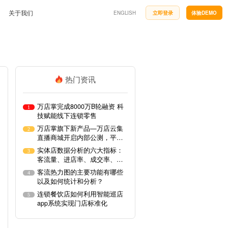
关于我们
ENGLISH
立即登录
体验DEMO
公司简介
企业文化
小鸟探店
万店掌神秘顾客探店平台，企业巡店派单新模式
联系方式
热门资讯
开店流程
合作与生态
搭建标准开店流程，缩短门店筹建周期
快消行业
服务政策
万店掌完成8000万B轮融资 科
牌竞争力
降低内耗，优化加盟商标准化管理
1
技赋能线下连锁零售
岗位招聘
汽车服务
万店掌旗下新产品—万店云集
2
低损耗
透明车间、自动化检测、掌上工单打造智慧车间
申请使用
直播商城开启内部公测，平台
商家免费入驻
实体店数据分析的六大指标：
3
客流量、进店率、成交率、客
单价、连带率、回头率
客流热力图的主要功能有哪些
4
以及如何统计和分析？
连锁餐饮店如何利用智能巡店
5
摄像机
app系统实现门店标准化