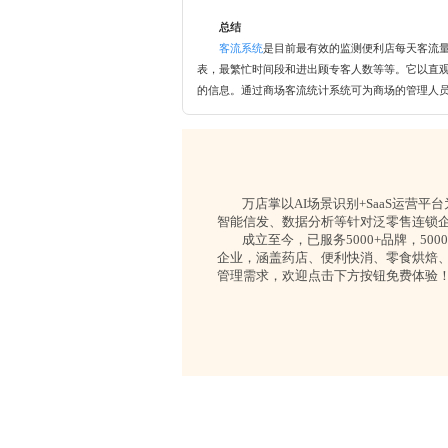
总结
客流系统
是目前最有效的监测便利店每天客流
表，最繁忙时间段和进出顾专客人数等等。它以直
的信息。通过商场客流统计系统可为商场的管理人
万店掌以AI场景识别+SaaS运营
智能信发、数据分析等针对泛零售连锁
成立至今，已服务5000+品牌，50
企业，涵盖药店、便利快消、零食烘焙
管理需求，欢迎点击下方按钮免费体验