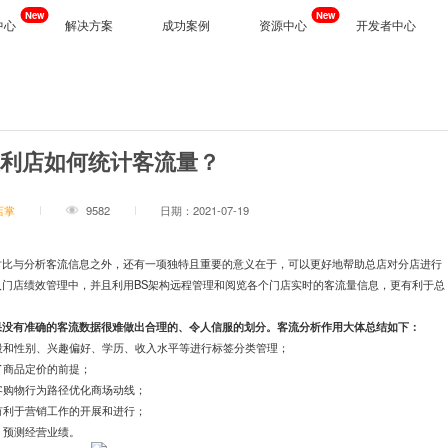
New
New
中心
解决方案
成功案例
资源中心
开发者中心
下载
开放平台
公司新闻
同
能
视频追溯
智慧门店
、多场景高效协同办公
读门店数据，发现营销密码
生产/服务全流程追溯，过程透明化
科技赋能重构人货场，提升消费体验
行业干货
便利店如何统计客流量？
院
AI能力
产品问答
习工具，个性定制员工激励与成长体系
轻松一键，智能识别图片
业
美容养生
New
服务支持
同
广告信发
化管理落地，打造明厨亮灶就餐体验
个性化员工商学院助力员工成长，提升品
店掌
9582
日期：2021-07-19
数字化、智能化的合同管理解决方案
营造门店统一氛围，塑造品牌形象
New
企业文档
业
生鲜水果
流，无界购物，打造数字化家居生态
商品生产全流程溯源，优化库存管控，降
对比与分析客流信息之外，还有一项独特且重要的意义在于，可以更好地帮助总店对分店进行
门店绩效管理中，并且利用BS架构远程管理和阅览各个门店实时的客流量信息，更有利于总
业
智慧工厂
据力量，有效辅助企业决策
店快速复制，增强品牌内在竞争力
AI赋能传统车间，增强企业市场竞争力
果没有准确的客流数据很难做出合理的、令人信服的划分。客流分析作用大体总结如下：
龄段和性别、兴趣偏好、学历、收入水平等进行标签分类管理；
了商品定价的前提；
顾客购物行为路径优化商场动线；
备
巡店机器人
AI摄像机
势有利于营销工作的开展和进行；
，预测经营业绩。