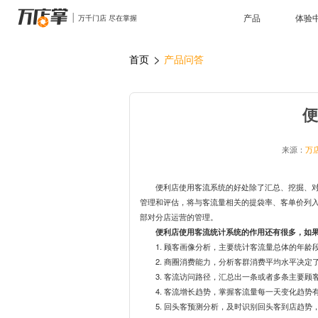
产品
体验
管理
场景
>
首页
产品问答
智能巡店
连锁管理
远程协
数据赋
多种巡店方式助力门店标准化落地
数字化方案助力连锁企业管理升级
多部门
全面解
行业
AI识别检测
掌上学
标准化、重复性工作效率数字化倍增
移动学
服装鞋帽
餐饮行
电子名片
电子合
优化陈列布局，规范收银，优化营销漏斗
5S标准
来源：
万
高效传递产品、企业信息，统一形象管理
一站式
连锁药店
家居行
数据
传统经营管理模式向精细化运营升级
线上引
便利店使用客流系统的好处除了汇总、挖掘、
管理和评估，将与客流量相关的提袋率、客单价列入
客流统计
购物中心
商业BI
母婴行
部对分店运营的管理。
深度分析门店经营数据，指导客流增量
深度分析商场客流，把握活动效果，优化租金方案
释放数
标杆门
便利店使用客流统计系统的作用还有很多，如
硬件
1. 顾客画像分析，主要统计客流量总体的年
2. 商圈消费能力，分析客群消费平均水平决定
3. 客流访问路径，汇总出一条或者多条主要
海豚AI智能督导服务器
智能督导服务器
客流设
4. 客流增长趋势，掌握客流量每一天变化趋
5. 回头客预测分析，及时识别回头客到店趋势