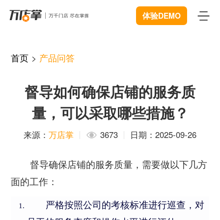
体验DEMO
首页
首页
>
产品问答
产品
督导如何确保店铺的服务质
智能巡店
体验中心
New
量，可以采取哪些措施？
客流统计
解决方案
来源：
万店掌
3673
日期：2025-09-26
商业BI
连锁管理
成功案例
督导确保店铺的服务质量，需要做以下几方
远程协同
数据赋能
资源中心
New
面的工作：
视频追溯
智慧门店
下载
开发者中心
严格按照公司的考核标准进行巡查，对
微信商城
服装行业