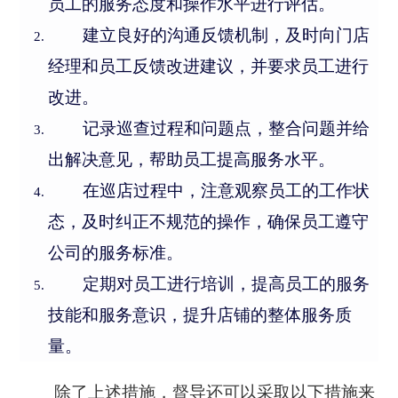
员工的服务态度和操作水平进行评估。
公司新闻
开放平台
联系我们
广告信发
建立良好的沟通反馈机制，及时向门店
餐饮行业
行业干货
公司简介
经理和员工反馈改进建议，并要求员工进行
小鸟探店
快消行业
产品问答
改进。
企业文化
AI识别检测
连锁药店
记录巡查过程和问题点，整合问题并给
服务支持
New
联系方式
掌上学院
出解决意见，帮助员工提高服务水平。
家居行业
企业文档
New
合作与生态
在巡店过程中，注意观察员工的工作状
开店流程
汽车服务
态，及时纠正不规范的操作，确保员工遵守
服务政策
电子名片
购物中心
公司的服务标准。
岗位招聘
定期对员工进行培训，提高员工的服务
电子合同
美容养生
申请使用
技能和服务意识，提升店铺的整体服务质
生鲜行业
量。
母婴行业
除了上述措施，督导还可以采取以下措施来