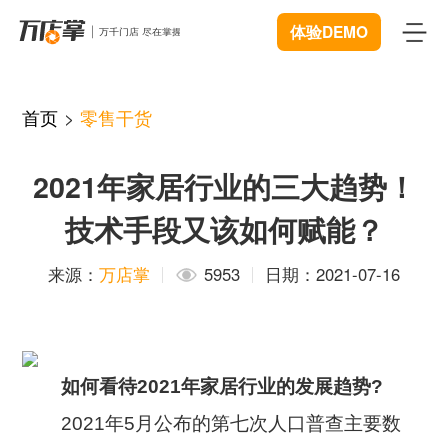
体验DEMO
首页
首页
>
零售干货
产品
2021年家居行业的三大趋势！
智能巡店
体验中心
New
技术手段又该如何赋能？
客流统计
解决方案
来源：
万店掌
5953
日期：2021-07-16
商业BI
连锁管理
成功案例
远程协同
数据赋能
资源中心
New
视频追溯
如何看待2021年家居行业的发展趋势?
智慧门店
下载
开发者中心
2021
年5月公布的第七次人口普查主要数
微信商城
服装行业