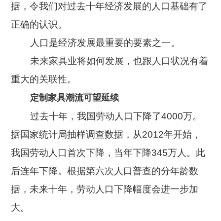
公司新闻
据，令我们对过去十年经济发展的人口基础有了
开放平台
联系我们
广告信发
餐饮行业
正确的认识。
行业干货
公司简介
小鸟探店
人口是经济发展最重要的要素之一。
快消行业
产品问答
企业文化
未来家具业将如何发展，也跟人口状况有着
AI识别检测
连锁药店
服务支持
New
重大的关联性。
联系方式
掌上学院
家居行业
定制家具潮流可望延续
企业文档
New
合作与生态
开店流程
过去十年，我国劳动人口下降了4000万。
汽车服务
服务政策
据国家统计局抽样调查数据，从2012年开始，
电子名片
购物中心
岗位招聘
我国劳动人口首次下降，当年下降345万人。此
电子合同
美容养生
后连年下降。根据第六次人口普查的分年龄数
申请使用
生鲜行业
据，未来十年，劳动人口下降幅度会进一步加
大。
母婴行业