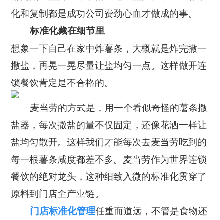
公司新闻
开放平台
联系我们
化和复制都是成功公司费劲心血才做成的事。
广告信发
餐饮行业
行业干货
标准化藏在细节里
公司简介
小鸟探店
快消行业
想象一下自己在家中炸薯条，大概就是炸完撒一
产品问答
企业文化
撒盐，再晃一晃尽量让盐均匀一点。这样做开连
AI识别检测
连锁药店
服务支持
New
联系方式
锁餐饮肯定是不合格的。
掌上学院
家居行业
企业文档
New
合作与生态
麦当劳的方式是，用一个看似奇怪的薯条撒
开店流程
汽车服务
盐器，每次撒盐的量不仅固定，还像花洒一样让
服务政策
电子名片
购物中心
盐均匀散开。这样我们才能每次去麦当劳吃到的
岗位招聘
每一根薯条咸度都差不多。麦当劳作为世界连锁
电子合同
美容养生
申请使用
餐饮的绝对龙头，这种细致入微的标准化贯穿了
生鲜行业
原料到门店全产业链。
任重而道远，不管是食物还
门店标准化管理
母婴行业