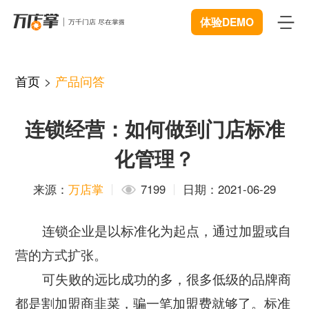
体验DEMO
首页
首页
>
产品问答
产品
连锁经营：如何做到门店标准
智能巡店
体验中心
New
化管理？
客流统计
解决方案
来源：
万店掌
7199
日期：2021-06-29
商业BI
连锁管理
成功案例
连锁企业是以标准化为起点，通过加盟或自
远程协同
数据赋能
资源中心
New
营的方式扩张。
视频追溯
智慧门店
可失败的远比成功的多，很多低级的品牌商
下载
开发者中心
微信商城
都是割加盟商韭菜，骗一笔加盟费就够了。标准
服装行业