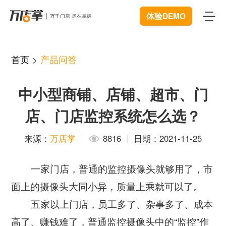
体验DEMO
首页
首页
>
产品问答
产品
中小型商铺、店铺、超市、门
智能巡店
体验中心
New
店、门店监控系统怎么选？
客流统计
解决方案
来源：
万店掌
8816
日期：2021-11-25
商业BI
连锁管理
成功案例
一家门店，普通的监控摄像头就够用了，市
远程协同
数据赋能
资源中心
New
面上的摄像头大同小异，质量上乘就可以了。
视频追溯
智慧门店
五家以上门店，员工多了、杂事多了、成本
下载
开发者中心
微信商城
高了、赚钱难了，普通监控摄像头中的“监控”作
服装行业