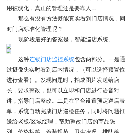
公司新闻
开放平台
联系我们
用被弱化，真正的管理还是要靠人…
广告信发
餐饮行业
行业干货
那么有没有方法既能真实看到门店情况，同
公司简介
小鸟探店
快消行业
时门店标准化管理呢？
产品问答
企业文化
现阶段最好的答案是，智能巡店系统。
AI识别检测
连锁药店
服务支持
New
联系方式
掌上学院
家居行业
这种
连锁门店监控系统
包含两部分。一是通
企业文档
New
合作与生态
开店流程
过摄像头实时看到店内情况，（可以选择预置位
汽车服务
服务政策
进行查看）。发现问题时，拍成图片发送给店
电子名片
购物中心
长，要求整改，也可以立即和门店进行语音对
岗位招聘
电子合同
美容养生
讲，指导门店整改。二是在平台设置预定巡店表
申请使用
单，系统自动完成门店巡检任务，同时将问题推
生鲜行业
送给老板/区域经理，帮助整改门店的商品陈
母婴行业
列、价格标签、着装规范、卫生状况、排队检