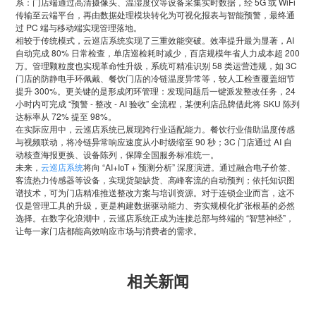
系：门店端通过高清摄像头、温湿度仪等设备采集实时数据，经 5G 或 WiFi
公司新闻
开放平台
联系我们
传输至云端平台，再由数据处理模块转化为可视化报表与智能预警，最终通
广告信发
过 PC 端与移动端实现管理落地。
餐饮行业
行业干货
相较于传统模式，云巡店系统实现了三重效能突破。效率提升最为显著，AI
公司简介
自动完成 80% 日常检查，单店巡检耗时减少，百店规模年省人力成本超 200
小鸟探店
快消行业
万。管理颗粒度也实现革命性升级，系统可精准识别 58 类运营违规，如 3C
产品问答
门店的防静电手环佩戴、餐饮门店的冷链温度异常等，较人工检查覆盖细节
企业文化
AI识别检测
提升 300%。更关键的是形成闭环管理：发现问题后一键派发整改任务，24
连锁药店
小时内可完成 “预警 - 整改 - AI 验收” 全流程，某便利店品牌借此将 SKU 陈列
服务支持
New
联系方式
达标率从 72% 提至 98%。
掌上学院
在实际应用中，云巡店系统已展现跨行业适配能力。餐饮行业借助温度传感
家居行业
企业文档
New
与视频联动，将冷链异常响应速度从小时级缩至 90 秒；3C 门店通过 AI 自
合作与生态
动核查海报更换、设备陈列，保障全国服务标准统一。
开店流程
汽车服务
未来，
云巡店系统
将向 “AI+IoT + 预测分析” 深度演进。通过融合电子价签、
客流热力传感器等设备，实现货架缺货、高峰客流的自动预判；依托知识图
服务政策
电子名片
谱技术，可为门店精准推送整改方案与培训资源。对于连锁企业而言，这不
购物中心
仅是管理工具的升级，更是构建数据驱动能力、夯实规模化扩张根基的必然
岗位招聘
选择。在数字化浪潮中，云巡店系统正成为连接总部与终端的 “智慧神经”，
电子合同
让每一家门店都能高效响应市场与消费者的需求。
美容养生
申请使用
生鲜行业
相关新闻
母婴行业