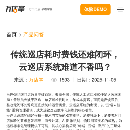
体验DEMO
首页
首页
>
产品问答
产品
传统巡店耗时费钱还难闭环，
智能巡店
体验中心
New
云巡店系统难道不香吗？
客流统计
解决方案
来源：
万店掌
1593
日期：2025-11-05
商业BI
连锁管理
成功案例
当连锁品牌门店数量突破百家、覆盖全国，传统人工巡店模式便陷入效率困
远程协同
局：督导员奔波于路途，单店巡检耗时久，年成本提高，而问题反馈滞后、
数据赋能
资源中心
New
整改无闭环的弊病更直接制约运营质量。云巡店系统的出现，以 “云端 + 智
能” 重构管理逻辑，成为连锁企业数字化转型的核心引擎。
视频追溯
智慧门店
云巡店系统的崛起根植于技术与市场的双重驱动。消费升级下，消费者对门
下载
开发者中心
店体验的要求愈发精细，而云计算、AI 图像识别、物联网等技术的成熟，为
微信商城
远程标准化管理提供了可能。其核心架构呈现 “终端 - 云端 - 应用” 的三层体
服装行业