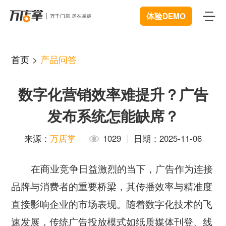
体验DEMO
首页
首页
>
产品问答
产品
数字化营销效率难提升？广告
智能巡店
体验中心
New
发布系统怎能缺席？
客流统计
解决方案
来源：
万店掌
1029
日期：2025-11-06
商业BI
连锁管理
成功案例
在商业竞争日益激烈的当下，广告作为连接
远程协同
数据赋能
资源中心
New
品牌与消费者的重要桥梁，其传播效率与精准度
视频追溯
智慧门店
直接影响企业的市场表现。随着数字化技术的飞
下载
开发者中心
微信商城
速发展，传统广告投放模式如纸质媒体刊登、线
服装行业