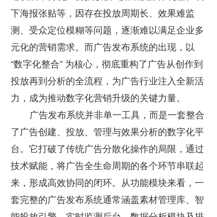
公司新闻
开放平台
联系我们
下海报张贴等，因存在投放周期长、效果难监
广告信发
餐饮行业
行业干货
测、受众定位模糊等问题，逐渐难以满足企业多
公司简介
小鸟探店
快消行业
元化的营销需求。而广告发布系统的出现，以
产品问答
企业文化
“数字化整合” 为核心，彻底重构了广告从创作到
AI识别检测
连锁药店
服务支持
New
联系方式
投放再到分析的全流程，为广告行业注入全新活
掌上学院
家居行业
力，成为推动数字化营销升级的关键力量。
企业文档
New
合作与生态
开店流程
广告发布系统并非单一工具，而是一套整合
汽车服务
服务政策
了广告创建、投放、管理与效果分析的数字化平
电子名片
购物中心
台。它打破了传统广告分散化操作的局限，通过
岗位招聘
电子合同
美容养生
技术赋能，将广告全生命周期的各个环节串联起
申请使用
来，形成高效协同的闭环。从功能模块来看，一
生鲜行业
套完整的广告发布系统通常涵盖素材管理库、智
母婴行业
能投放引擎、实时监测后台、数据分析模块及排